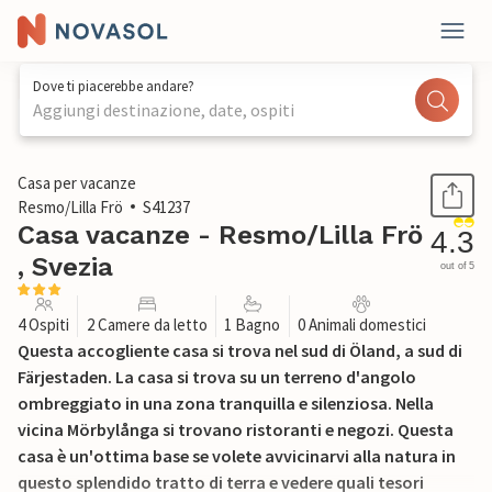
Dove ti piacerebbe andare?
Aggiungi destinazione, date, ospiti
1 / 6
Casa per vacanze
Resmo/Lilla Frö
S41237
Casa vacanze - Resmo/Lilla Frö
4.3
, Svezia
out of 5
4 Ospiti
2 Camere da letto
1 Bagno
0 Animali domestici
Questa accogliente casa si trova nel sud di Öland, a sud di
Färjestaden. La casa si trova su un terreno d'angolo
ombreggiato in una zona tranquilla e silenziosa. Nella
vicina Mörbylånga si trovano ristoranti e negozi. Questa
casa è un'ottima base se volete avvicinarvi alla natura in
questo splendido tratto di terra e vedere quali tesori