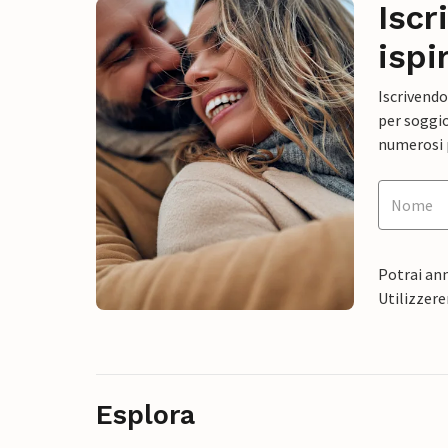
Iscr
ispi
Iscrivendo
per soggio
numerosi p
Potrai ann
Utilizzere
Esplora