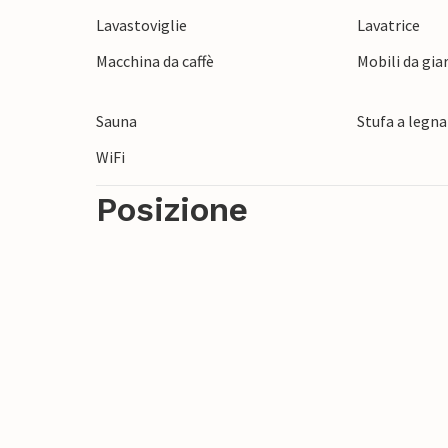
paesaggio e fate un bel respiro. In inverno
Lavastoviglie
Lavatrice
zona dove potrete sfrecciare sulle piste, 
Macchina da caffè
Mobili da gia
vicino alla casa.
Non vedete l'ora di trascorrere una vacanz
Sauna
Stufa a legna
WiFi
Posizione