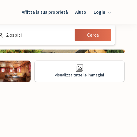
Affitta la tua proprietà
Aiuto
Login
Login
2 ospiti
Cerca
Ospiti
Proprietario
Visualizza tutte le immagini
sioni