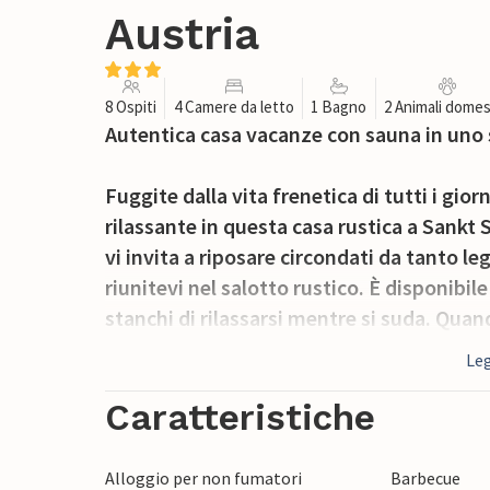
Austria
8 Ospiti
4 Camere da letto
1 Bagno
2 Animali domes
Autentica casa vacanze con sauna in un
Fuggite dalla vita frenetica di tutti i gior
rilassante in questa casa rustica a Sankt 
vi invita a riposare circondati da tanto leg
riunitevi nel salotto rustico. È disponib
stanchi di rilassarsi mentre si suda. Quand
potete mettervi comodi sulla terrazza di f
Leg
sulle montagne.
Caratteristiche
Programmate ogni giorno nuove attività e
escursioni a piedi o in mountain bike nei m
Alloggio per non fumatori
Barbecue