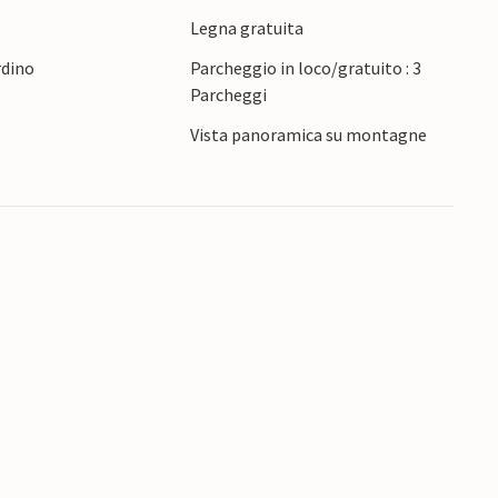
, troverete diverse stazioni sciistiche nella
Legna gratuita
ma anche lo sci di fondo può iniziare molto
rdino
Parcheggio in loco/gratuito : 3
Parcheggi
a di successo in Tirolo!
Vista panoramica su montagne