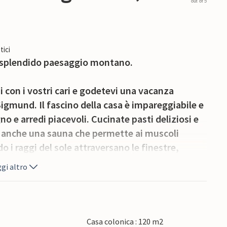
out of 5
tici
o splendido paesaggio montano.
ni con i vostri cari e godetevi una vacanza
Sigmund. Il fascino della casa è impareggiabile e
no e arredi piacevoli. Cucinate pasti deliziosi e
ile anche una sauna che permette ai muscoli
o i raggi del sole attraversano le finestre,
ronte alla casa o sul balcone e godervi la vista
gi altro
d esplorate le montagne e le valli facendo
esi caldi. Lasciatevi incantare dalla bellezza del
Casa colonica : 120 m2