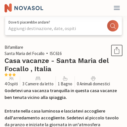
Dove ti piacerebbe andare?
Aggiungi destinazione, date, ospiti
1 / 25
Bifamiliare
Santa Maria del Focallo
ISC616
Casa vacanze - Santa Maria del
Focallo , Italia
4 Ospiti
3 Camere da letto
1 Bagno
0 Animali domestici
Godetevi una vacanza tranquilla in questa casa vacanze
ben tenuta vicino alla spiaggia.
Entrate nella casa luminosa e lasciatevi accogliere
dall'arredamento accogliente. Sedetevi al piccolo tavolo
da pranzo e iniziate la giornata in un'atmosfera