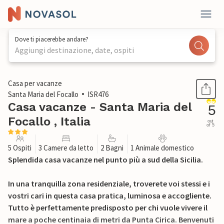
Dove ti piacerebbe andare?
Aggiungi destinazione, date, ospiti
1 / 22
Casa per vacanze
Santa Maria del Focallo
ISR476
Casa vacanze - Santa Maria del
5
Focallo , Italia
out
of 5
5 Ospiti
3 Camere da letto
2 Bagni
1 Animale domestico
Splendida casa vacanze nel punto più a sud della Sicilia.
In una tranquilla zona residenziale, troverete voi stessi e i
vostri cari in questa casa pratica, luminosa e accogliente.
Tutto è perfettamente predisposto per chi vuole vivere il
mare a poche centinaia di metri da Punta Cirica. Benvenuti