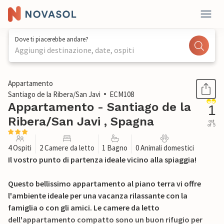
Dove ti piacerebbe andare?
Aggiungi destinazione, date, ospiti
1 / 18
Appartamento
Santiago de la Ribera/San Javi
ECM108
Appartamento - Santiago de la
1
Ribera/San Javi , Spagna
out
of 5
4 Ospiti
2 Camere da letto
1 Bagno
0 Animali domestici
Il vostro punto di partenza ideale vicino alla spiaggia!
Questo bellissimo appartamento al piano terra vi offre
l'ambiente ideale per una vacanza rilassante con la
famiglia o con gli amici. Le camere da letto
dell'appartamento compatto sono un buon rifugio per