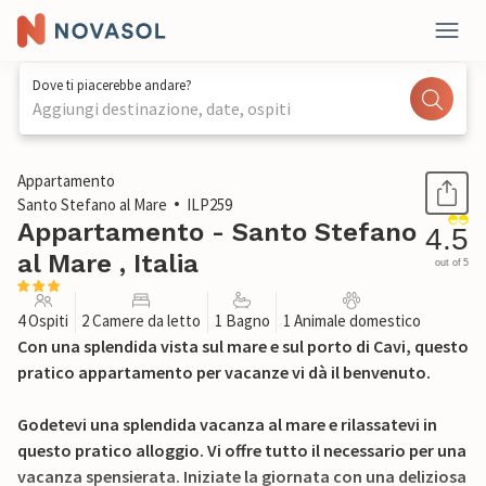
Dove ti piacerebbe andare?
Aggiungi destinazione, date, ospiti
1 / 26
Appartamento
Santo Stefano al Mare
ILP259
Appartamento - Santo Stefano
4.5
al Mare , Italia
out of 5
4 Ospiti
2 Camere da letto
1 Bagno
1 Animale domestico
Con una splendida vista sul mare e sul porto di Cavi, questo
pratico appartamento per vacanze vi dà il benvenuto.
Godetevi una splendida vacanza al mare e rilassatevi in
questo pratico alloggio. Vi offre tutto il necessario per una
vacanza spensierata. Iniziate la giornata con una deliziosa