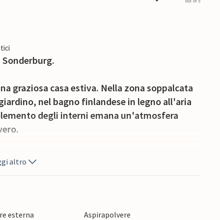
out of 5
tici
i Sonderburg.
a graziosa casa estiva. Nella zona soppalcata
 giardino, nel bagno finlandese in legno all'aria
 elemento degli interni emana un'atmosfera
vero.
illo Mar Baltico non è mai a pochi minuti di
gi altro
gnæs, l'antico faro di Pøl o la storica città di
barca o trascorrete una giornata di relax con la
ella vostra casa.
re esterna
Aspirapolvere