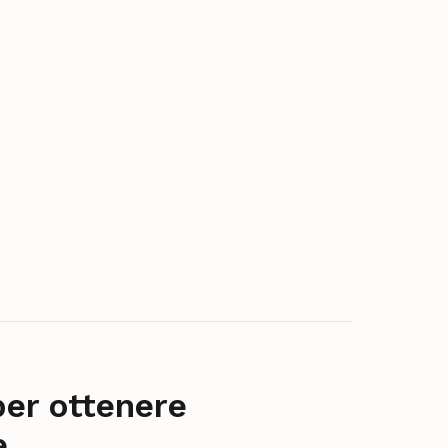
per ottenere
e