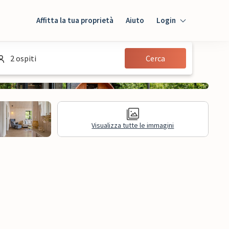
Affitta la tua proprietà
Aiuto
Login
Login
2 ospiti
Cerca
Ospiti
Proprietario
Visualizza tutte le immagini
sioni