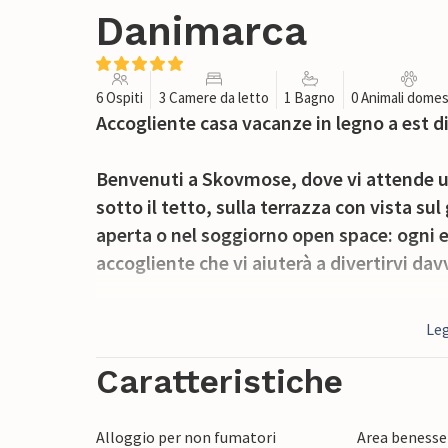
Danimarca
6 Ospiti
3 Camere da letto
1 Bagno
0 Animali domes
Accogliente casa vacanze in legno a est d
Benvenuti a Skovmose, dove vi attende un
sotto il tetto, sulla terrazza con vista sul
aperta o nel soggiorno open space: ogni
accogliente che vi aiuterà a divertirvi dav
Scoprite di persona l'isola, dove il tranqu
Leg
distanza. Visitate l'idilliaca penisola di Ke
Sonderburg, fate una nuotata, una gita in 
Caratteristiche
lettura delle vostre vacanze nel comfort d
Alloggio per non fumatori
Area benesse