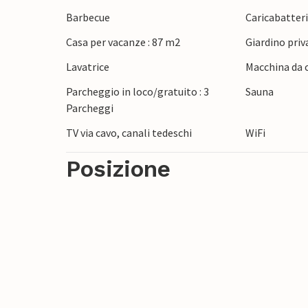
Qui troverete relax e pace: non vedete l'
Barbecue
Caricabatteria
Casa per vacanze : 87 m2
Giardino priv
Lavatrice
Macchina da c
Parcheggio in loco/gratuito : 3
Sauna
Parcheggi
TV via cavo, canali tedeschi
WiFi
Posizione