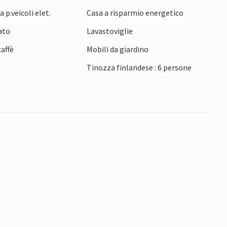
ora di trascorrere questo soggiorno a Skovmose.
 p.veicoli elet.
Casa a risparmio energetico
ato
Lavastoviglie
affè
Mobili da giardino
Tinozza finlandese : 6 persone