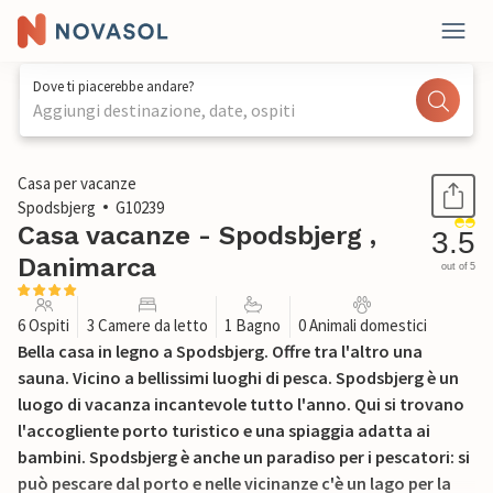
Dove ti piacerebbe andare?
Aggiungi destinazione, date, ospiti
1 / 18
Casa per vacanze
Spodsbjerg
G10239
Casa vacanze - Spodsbjerg ,
3.5
Danimarca
out of 5
6 Ospiti
3 Camere da letto
1 Bagno
0 Animali domestici
Bella casa in legno a Spodsbjerg. Offre tra l'altro una
sauna. Vicino a bellissimi luoghi di pesca. Spodsbjerg è un
luogo di vacanza incantevole tutto l'anno. Qui si trovano
l'accogliente porto turistico e una spiaggia adatta ai
bambini. Spodsbjerg è anche un paradiso per i pescatori: si
può pescare dal porto e nelle vicinanze c'è un lago per la