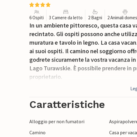
6 Ospiti
3 Camere da letto
2 Bagni
2 Animali domes
In un ambiente pittoresco, questa casa v
recintato. Gli ospiti possono anche utiliz
muratura e tavolo in legno. La casa vacan
ai suoi ospiti. Il camino nel soggiorno off
godrete sicuramente la vostra vacanza in 
Lago Turawskie. È possibile prendere in pr
proprietario.
Leg
Caratteristiche
Alloggio per non fumatori
Aspirapolver
Camino
Casa per vaca