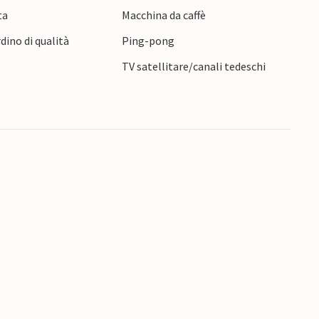
ta
Macchina da caffè
rdino di qualità
Ping-pong
TV satellitare/canali tedeschi