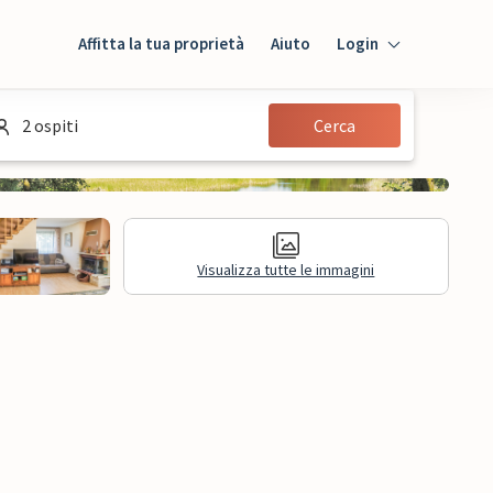
Affitta la tua proprietà
Aiuto
Login
Login
2 ospiti
Cerca
Ospiti
Proprietario
Visualizza tutte le immagini
sioni