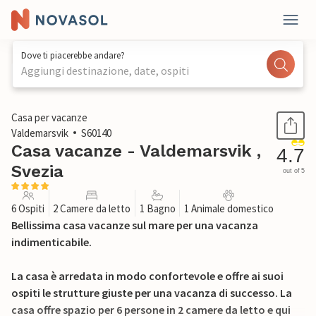
Dove ti piacerebbe andare?
Aggiungi destinazione, date, ospiti
1 / 15
Casa per vacanze
Valdemarsvik
S60140
Casa vacanze - Valdemarsvik ,
4.7
Svezia
out of 5
6 Ospiti
2 Camere da letto
1 Bagno
1 Animale domestico
Bellissima casa vacanze sul mare per una vacanza
indimenticabile.
La casa è arredata in modo confortevole e offre ai suoi
ospiti le strutture giuste per una vacanza di successo. La
casa offre spazio per 6 persone in 2 camere da letto e qui