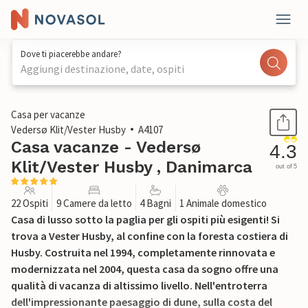
Dove ti piacerebbe andare?
Aggiungi destinazione, date, ospiti
1 / 45
Casa per vacanze
Vedersø Klit/Vester Husby
A4107
Casa vacanze - Vedersø
4.3
Klit/Vester Husby , Danimarca
out of 5
22 Ospiti
9 Camere da letto
4 Bagni
1 Animale domestico
Casa di lusso sotto la paglia per gli ospiti più esigenti! Si
trova a Vester Husby, al confine con la foresta costiera di
Husby. Costruita nel 1994, completamente rinnovata e
modernizzata nel 2004, questa casa da sogno offre una
qualità di vacanza di altissimo livello. Nell'entroterra
dell'impressionante paesaggio di dune, sulla costa del