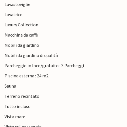
Lavastoviglie
sicuramente vi arricchirete di qualche bella foto!
Lavatrice
Luxury Collection
Macchina da caffè
Mobili da giardino
Mobili da giardino di qualità
Parcheggio in loco/gratuito : 3 Parcheggi
Piscina esterna : 24 m2
Sauna
Terreno recintato
Tutto incluso
Vista mare
Vista sul paesaggio