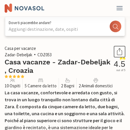
Dove ti piacerebbe andare?
Aggiungi destinazione, date, ospiti
1 / 55
Casa per vacanze
Zadar-Debeljak
CDZ053
Casa vacanze - Zadar-Debeljak
4.5
, Croazia
out of 5
10 Ospiti
5 Camere da letto
2 Bagni
2 Animali domestici
La casa vacanze, confortevole e arredata con gusto, si
trova in un luogo tranquillo non lontano dalla città di
Zara. È composta da cinque camere da letto, due bagni,
una toilette, una cucina e un soggiorno e una sala attività.
Poiché al piano superiore ci sono strutture per il gioco e il
giardino è recintato, è una sistemazione ideale per le