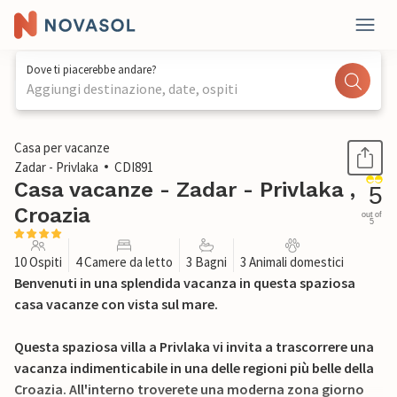
Dove ti piacerebbe andare?
Aggiungi destinazione, date, ospiti
1 / 45
Casa per vacanze
Zadar - Privlaka
CDI891
Casa vacanze - Zadar - Privlaka ,
5
Croazia
out of
5
10 Ospiti
4 Camere da letto
3 Bagni
3 Animali domestici
Benvenuti in una splendida vacanza in questa spaziosa
casa vacanze con vista sul mare.
Questa spaziosa villa a Privlaka vi invita a trascorrere una
vacanza indimenticabile in una delle regioni più belle della
Croazia. All'interno troverete una moderna zona giorno