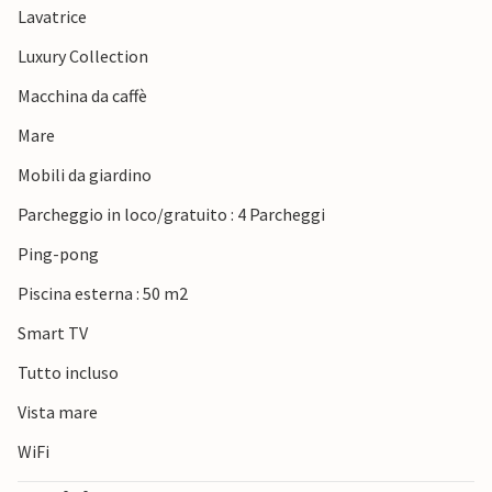
Lavatrice
sue baie nascoste, è a breve distanza in auto.
Luxury Collection
Macchina da caffè
Mare
Mobili da giardino
Parcheggio in loco/gratuito : 4 Parcheggi
Ping-pong
Piscina esterna : 50 m2
Smart TV
Tutto incluso
Vista mare
WiFi