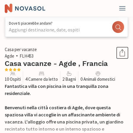
Dove ti piacerebbe andare?
Aggiungi destinazione, date, ospiti
1 / 31
Casa per vacanze
Agde
FLH453
Casa vacanze - Agde , Francia
10 Ospiti
4 Camere da letto
2 Bagni
0 Animali domestici
Fantastica villa con piscina in una tranquilla zona
residenziale.
Benvenuti nella città costiera di Agde, dove questa
spaziosa villa vi accoglie in un affascinante ambiente di
vacanza. L'alloggio offre una piscina privata, un giardino
recintato tutto intorno e un interno spazioso e