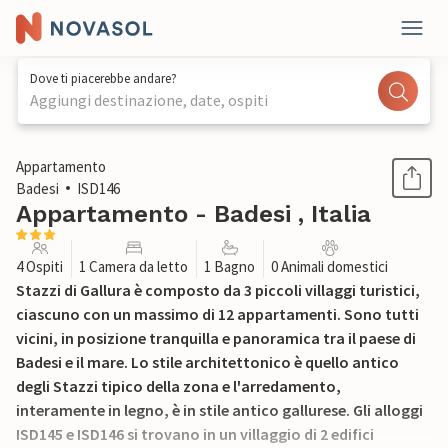
Dove ti piacerebbe andare?
Aggiungi destinazione, date, ospiti
1 / 21
Appartamento
Badesi
ISD146
Appartamento - Badesi , Italia
4 Ospiti
1 Camera da letto
1 Bagno
0 Animali domestici
Stazzi di Gallura è composto da 3 piccoli villaggi turistici,
ciascuno con un massimo di 12 appartamenti. Sono tutti
vicini, in posizione tranquilla e panoramica tra il paese di
Badesi e il mare. Lo stile architettonico è quello antico
degli Stazzi tipico della zona e l'arredamento,
interamente in legno, è in stile antico gallurese. Gli alloggi
ISD145 e ISD146 si trovano in un villaggio di 2 edifici