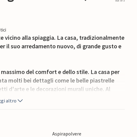
out of 5
tici
ze vicino alla spiaggia. La casa, tradizionalmente
per il suo arredamento nuovo, di grande gusto e
l massimo del comfort e dello stile. La casa per
a molti bei dettagli come le belle piastrelle
ti d'arte e le decorazioni murali uniche. Al
o per gli ospiti, un guardaroba, una cucina molto
gi altro
nte soggiorno con una comoda zona salotto dove
 olandese piuttosto ripida, si trovano le 3 camere
Aspirapolvere