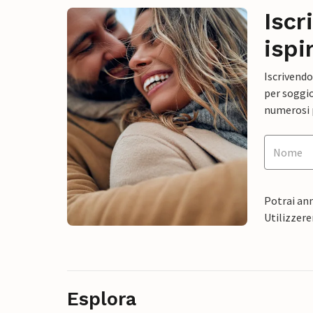
Iscr
ispi
Iscrivendo
per soggio
numerosi p
Potrai ann
Utilizzere
Esplora