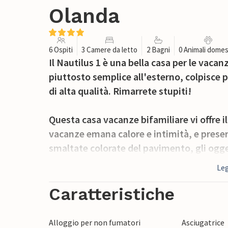
Olanda
6 Ospiti
3 Camere da letto
2 Bagni
0 Animali domes
Il Nautilus 1 è una bella casa per le vacan
piuttosto semplice all'esterno, colpisce 
di alta qualità. Rimarrete stupiti!
Questa casa vacanze bifamiliare vi offre i
vacanze emana calore e intimità, e present
smaltate colorate del pavimento, gli ogget
piano terra si trovano un bellissimo bagn
Leg
spaziosa con molti servizi e un accoglie
trascorrere serate accoglienti.
Caratteristiche
Al 1° piano, accessibile tramite una scala
Alloggio per non fumatori
Asciugatrice