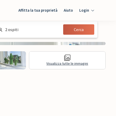
Affitta la tua proprietà
Aiuto
Login
Login
2 ospiti
Cerca
Ospiti
Proprietario
Visualizza tutte le immagini
sioni
Informazioni legali