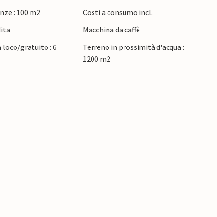
i piccoli vicino all'acqua.
nze : 100 m2
Costi a consumo incl.
dita
Macchina da caffè
rouville sono a breve distanza in auto.
 minigolf o in barca a vela e scoprite la Strada
 loco/gratuito : 6
Terreno in prossimità d'acqua :
Auge e la Normandia degli impressionisti.
1200 m2