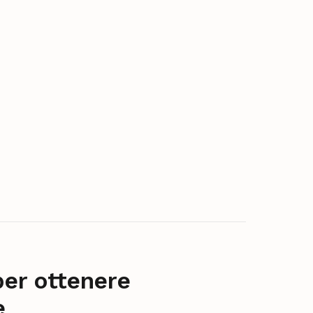
per ottenere
e