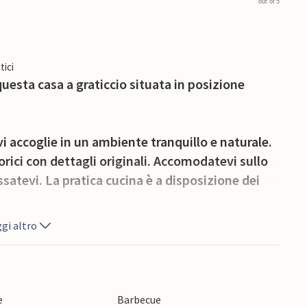
out of 5
tici
uesta casa a graticcio situata in posizione
i accoglie in un ambiente tranquillo e naturale.
orici con dettagli originali. Accomodatevi sullo
ssatevi. La pratica cucina è a disposizione dei
gi altro
naturale ai margini del fiume la Calonne.
 a godersi i pomeriggi di sole e le suggestive
 terrazza, sulle sedie a sdraio o fate una
perto per grandi e piccini e per i vostri amati
e
Barbecue