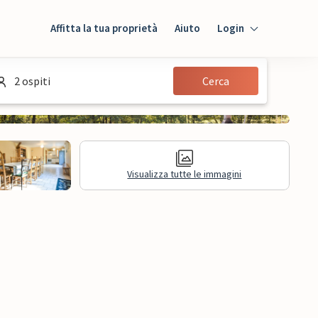
Affitta la tua proprietà
Aiuto
Login
Login
2 ospiti
Cerca
Ospiti
Proprietario
Visualizza tutte le immagini
sioni