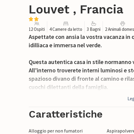
Louvet , Francia
12 Ospiti
4 Camere da letto
3 Bagni
2 Animali domes
Aspettate con ansia la vostra vacanza in q
idilliaca e immersa nel verde.
Questa autentica casa in stile normanno v
All'interno troverete interni luminosi e st
spazioso divano di fronte al camino e rila
cuochi dilettanti della famiglia.
Leg
La casa si trova su un bellissimo terreno 
L'accogliente sciabordio dell'acqua invita
Caratteristiche
serate estive. Accomodatevi sulla spaziosa
partita a ping-pong. C'è molto spazio all'a
Alloggio per non fumatori
Aspirapolver