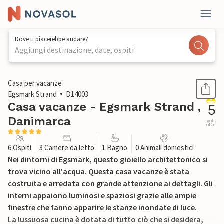
Dove ti piacerebbe andare?
Aggiungi destinazione, date, ospiti
1 / 27
Casa per vacanze
Egsmark Strand
D14003
Casa vacanze - Egsmark Strand ,
5
Danimarca
out
of 5
6 Ospiti
3 Camere da letto
1 Bagno
0 Animali domestici
Nei dintorni di Egsmark, questo gioiello architettonico si
trova vicino all'acqua. Questa casa vacanze è stata
costruita e arredata con grande attenzione ai dettagli. Gli
interni appaiono luminosi e spaziosi grazie alle ampie
finestre che fanno apparire le stanze inondate di luce.
La lussuosa cucina è dotata di tutto ciò che si desidera,