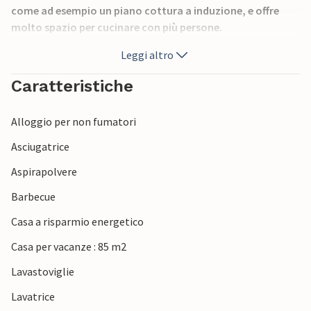
come ad esempio un piano cottura a induzione, e offre
molto spazio per cucinare con più persone.
Dalla casa e dalla terrazza si gode di una splendida vista
Leggi altro
sulla baia di Ebeltoft Vig.
Caratteristiche
Alloggio per non fumatori
Asciugatrice
Aspirapolvere
Barbecue
Casa a risparmio energetico
Casa per vacanze : 85 m2
Lavastoviglie
Lavatrice