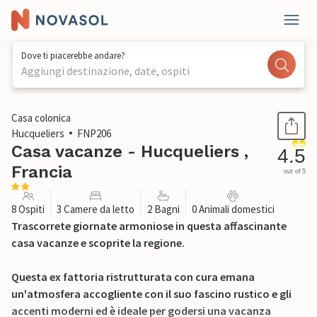
Dove ti piacerebbe andare?
Aggiungi destinazione, date, ospiti
1 / 24
Casa colonica
Hucqueliers
FNP206
Casa vacanze - Hucqueliers ,
4.5
Francia
out of 5
8 Ospiti
3 Camere da letto
2 Bagni
0 Animali domestici
Trascorrete giornate armoniose in questa affascinante
casa vacanze e scoprite la regione.
Questa ex fattoria ristrutturata con cura emana
un'atmosfera accogliente con il suo fascino rustico e gli
accenti moderni ed è ideale per godersi una vacanza