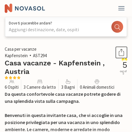
Dove ti piacerebbe andare?
Aggiungi destinazione, date, ospiti
1 / 28
Casa per vacanze
Kapfenstein
AST294
Casa vacanze - Kapfenstein ,
5
Austria
out of
5
6 Ospiti
3 Camere da letto
3 Bagni
0 Animali domestici
Da questa confortevole casa vacanze potrete godere di
una splendida vista sulla campagna.
Benvenuti in questa invitante casa, che vi accoglie in una
posizione privilegiata per una vacanza in uno splendido
ambiente. Le camere, moderne e arredate in modo