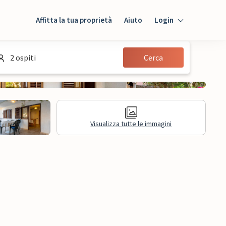
Affitta la tua proprietà
Aiuto
Login
Login
2 ospiti
Cerca
Ospiti
Proprietario
Visualizza tutte le immagini
sioni