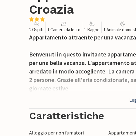
Croazia
2 Ospiti
1 Camera da letto
1 Bagno
1 Animale domest
Appartamento attraente per una vacanza 
Benvenuti in questo invitante appartament
per una bella vacanza. L'appartamento atte
arredato in modo accogliente. La camera d
2 persone. Grazie all'aria condizionata, 
giornate estive.
Leg
Potrete trascorrere piacevoli ore all'apert
barbecue comune.
Caratteristiche
Raggiungete il mare a piedi e trascorrete
Alloggio per non fumatori
Appartament