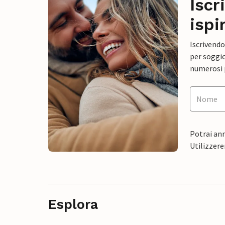
Iscr
ispi
Iscrivendo
per soggio
numerosi p
Potrai ann
Utilizzere
Esplora