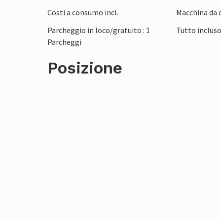
e del sole. I negozi e i ristoranti sono rag
Costi a consumo incl.
Macchina da c
biciclette e barche nelle vicinanze.
Parcheggio in loco/gratuito : 1
Tutto inclus
Parcheggi
Godetevi il vostro soggiorno in questa in
Posizione