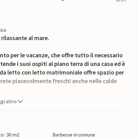
out of 5
ico
rilassante al mare.
o per le vacanze, che offre tutto il necessario
nde i suoi ospiti al piano terra di una casa ed è
a letto con letto matrimoniale offre spazio per
sarete piacevolmente freschi anche nelle calde
gi altro
o sulla terrazza e preparare deliziosi pasti sul
 splendide giornate all'insegna del divertimento
o : 30 m2
Barbecue in comune