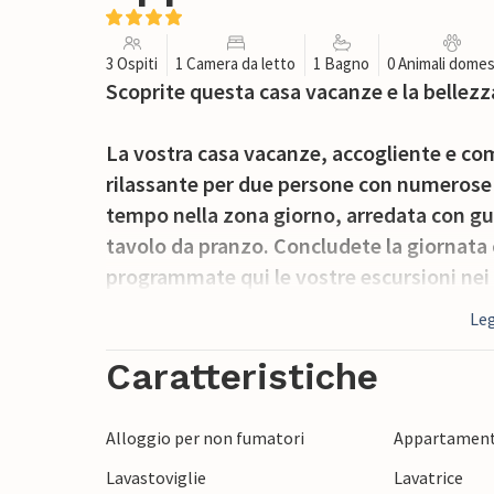
3 Ospiti
1 Camera da letto
1 Bagno
0 Animali domes
Scoprite questa casa vacanze e la bellezz
La vostra casa vacanze, accogliente e co
rilassante per due persone con numerose e
tempo nella zona giorno, arredata con gus
tavolo da pranzo. Concludete la giornata 
programmate qui le vostre escursioni nei 
godere della tranquillità del quartiere e de
Leg
I dintorni di Miengo offrono numerose attra
Caratteristiche
spiagge della regione, che distano solo p
rilassanti in riva al mare, prendete il sole
Alloggio per non fumatori
Appartament
anche fare una gita alle impressionanti gr
Lavastoviglie
Lavatrice
rupestri preistoriche, o esplorare il belli