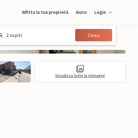
Affitta la tua proprietà
Aiuto
Login
Login
2 ospiti
Cerca
Ospiti
Proprietario
Visualizza tutte le immagini
sioni
Informazioni legali