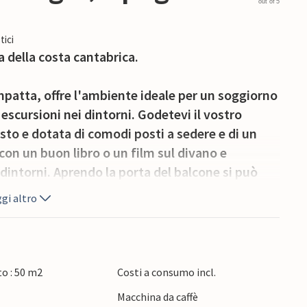
out of 5
tici
a della costa cantabrica.
mpatta, offre l'ambiente ideale per un soggiorno
scursioni nei dintorni. Godetevi il vostro
to e dotata di comodi posti a sedere e di un
con un buon libro o un film sul divano e
dintorni. Aprendo la porta del balcone si può
lla vista delle case circostanti.
gi altro
zioni per tutti i gusti. Visitate le bellissime
ochi minuti in auto. Trascorrete giornate
 e rinfrescatevi nell'acqua cristallina. Potete
o : 50 m2
Costi a consumo incl.
otte di Altamira, famose per le loro pitture
Macchina da caffè
ssimo centro storico di Santillana del Mar con i