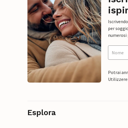
ispi
Iscrivendo
per soggio
numerosi p
Potrai ann
Utilizzere
Esplora