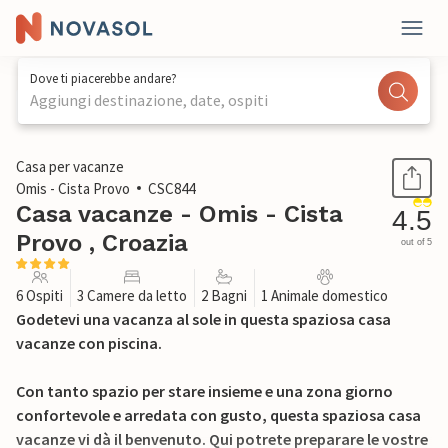
Dove ti piacerebbe andare?
Aggiungi destinazione, date, ospiti
1 / 23
Casa per vacanze
Omis - Cista Provo
CSC844
Casa vacanze - Omis - Cista
4.5
Provo , Croazia
out of 5
6 Ospiti
3 Camere da letto
2 Bagni
1 Animale domestico
Godetevi una vacanza al sole in questa spaziosa casa
vacanze con piscina.
Con tanto spazio per stare insieme e una zona giorno
confortevole e arredata con gusto, questa spaziosa casa
vacanze vi dà il benvenuto. Qui potrete preparare le vostre