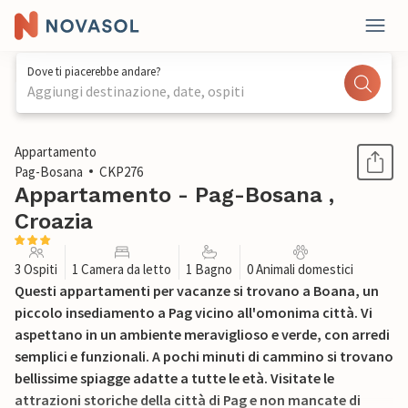
Dove ti piacerebbe andare?
Aggiungi destinazione, date, ospiti
1 / 19
Appartamento
Pag-Bosana
CKP276
Appartamento - Pag-Bosana ,
Croazia
3 Ospiti
1 Camera da letto
1 Bagno
0 Animali domestici
Questi appartamenti per vacanze si trovano a Boana, un
piccolo insediamento a Pag vicino all'omonima città. Vi
aspettano in un ambiente meraviglioso e verde, con arredi
semplici e funzionali. A pochi minuti di cammino si trovano
bellissime spiagge adatte a tutte le età. Visitate le
attrazioni storiche della città di Pag e non mancate di