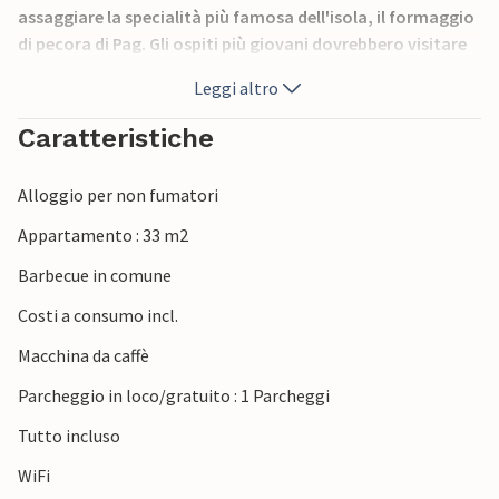
assaggiare la specialità più famosa dell'isola, il formaggio
di pecora di Pag. Gli ospiti più giovani dovrebbero visitare
la famosa spiaggia di Zre nella città di Novalja, dove ci
Leggi altro
sono molte feste e divertimenti.
Caratteristiche
Alloggio per non fumatori
Appartamento : 33 m2
Barbecue in comune
Costi a consumo incl.
Macchina da caffè
Parcheggio in loco/gratuito : 1 Parcheggi
Tutto incluso
WiFi