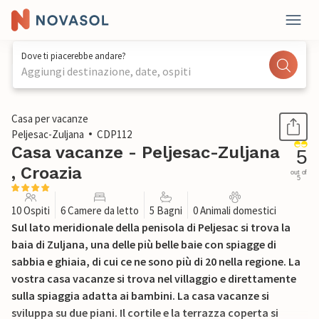
Dove ti piacerebbe andare?
Aggiungi destinazione, date, ospiti
1 / 61
Casa per vacanze
Peljesac-Zuljana
CDP112
Casa vacanze - Peljesac-Zuljana
5
, Croazia
out of
5
10 Ospiti
6 Camere da letto
5 Bagni
0 Animali domestici
Sul lato meridionale della penisola di Peljesac si trova la
baia di Zuljana, una delle più belle baie con spiagge di
sabbia e ghiaia, di cui ce ne sono più di 20 nella regione. La
vostra casa vacanze si trova nel villaggio e direttamente
sulla spiaggia adatta ai bambini. La casa vacanze si
sviluppa su due piani. Il cortile e la terrazza coperta si