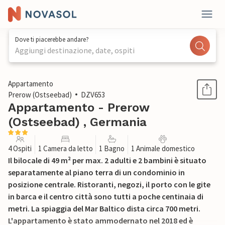
Dove ti piacerebbe andare?
Aggiungi destinazione, date, ospiti
1 / 16
Appartamento
Prerow (Ostseebad)
DZV653
Appartamento - Prerow
(Ostseebad) , Germania
4 Ospiti
1 Camera da letto
1 Bagno
1 Animale domestico
Il bilocale di 49 m² per max. 2 adulti e 2 bambini è situato
separatamente al piano terra di un condominio in
posizione centrale. Ristoranti, negozi, il porto con le gite
in barca e il centro città sono tutti a poche centinaia di
metri. La spiaggia del Mar Baltico dista circa 700 metri.
L'appartamento è stato ammodernato nel 2018 ed è