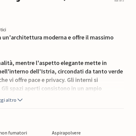
out of 5
tici
n un'architettura moderna e offre il massimo
onalità, mentre l'aspetto elegante mette in
nell'interno dell'Istria, circondati da tanto verde
he vi offre pace e privacy. Gli interni si
 Gli spazi aperti consistono in un ampio
riflette sapientemente elementi moderni. Ogni
gi altro
condizionata e televisione.
o gli ambienti di luce e danno accesso diretto
o e sulla piscina. Nel giardino, vi attende la
 non fumatori
Aspirapolvere