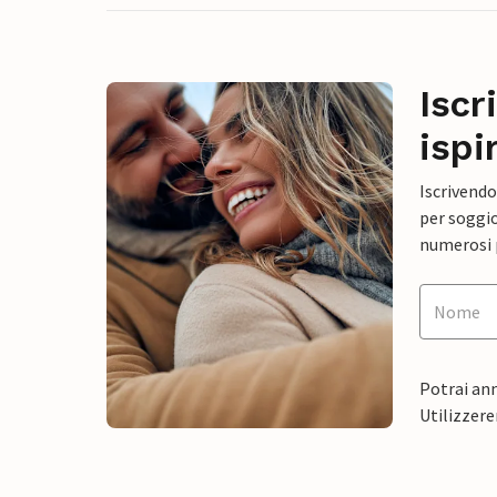
Iscr
ispi
Iscrivendo
per soggio
numerosi p
Potrai ann
Utilizzere