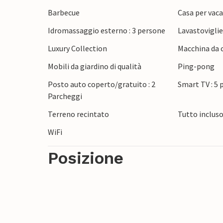
rinfrescante piscina con area prendisole e
Barbecue
Casa per vaca
completa questa fantastica offerta e garan
Idromassaggio esterno : 3 persone
Lavastovigli
con i contenuti ludici, mentre gli amanti 
denti.
Luxury Collection
Macchina da c
Mobili da giardino di qualità
Ping-pong
Posto auto coperto/gratuito : 2
Smart TV : 5 
Parcheggi
Terreno recintato
Tutto inclus
WiFi
Posizione