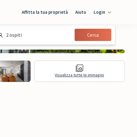
Affitta la tua proprietà
Aiuto
Login
Login
2 ospiti
Cerca
Ospiti
Proprietario
Visualizza tutte le immagini
sioni