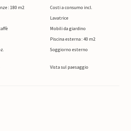
 cucina all'aperto. L'accogliente salotto
nze : 180 m2
Costi a consumo incl.
tisce un puro relax. I bambini si divertiranno
e
Lavatrice
delle vacanze attive troveranno pane per i loro
affè
Mobili da giardino
Piscina esterna : 40 m2
pz.
Soggiorno esterno
o
Vista sul paesaggio