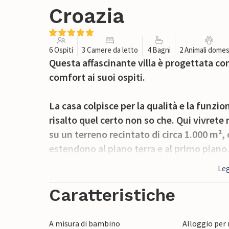
Croazia
6 Ospiti
3 Camere da letto
4 Bagni
2 Animali domes
Questa affascinante villa è progettata co
comfort ai suoi ospiti.
La casa colpisce per la qualità e la funzi
risalto quel certo non so che. Qui vivrete 
su un terreno recintato di circa 1.000 m², c
estendono al piano terra e al primo piano.
soggiorno con cucina e zona pranzo, che 
Leg
camera da letto ha il proprio bagno, aria 
Caratteristiche
Le spettacolari superfici vetrate inondan
alle terrazze, che si affacciano sul giardin
A misura di bambino
Alloggio per