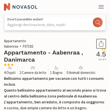
Dove ti piacerebbe andare?
Aggiungi destinazione, date, ospiti
1 / 28
Appartamento
Aabenraa
F07182
Appartamento - Aabenraa ,
4.5
Danimarca
out of 5
4 Ospiti
2 Camere da letto
1 Bagno
0 Animali domestici
Bellissimo appartamento per vacanze con tutti i consumi
inclusi.
Questo bellissimo appartamento al secondo piano si trova
al centro della bellissima zona pedonale di Aaabenraa.
L'appartamento, ben arredato, è composto da soggiorno
e cucina, due ampie camere da letto e un bagno.