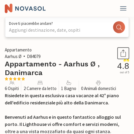
Dove ti piacerebbe andare?
Aggiungi destinazione, date, ospiti
1 / 32
Appartamento
Aarhus Ø
D84079
Appartamento - Aarhus Ø ,
4.8
Danimarca
out of 5
6 Ospiti
2 Camere da letto
1 Bagno
0 Animali domestici
Risiedete in questa esclusiva casa vacanze al 42° piano
dell'edificio residenziale più alto della Danimarca.
Benvenuti ad Aarhus e in questo fantastico alloggio sul
porto. Il Lighthouse vi offre comfort e servizi moderni,
oltre a una vista mozzafiato da quasi ogni stanza.