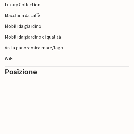
Luxury Collection
opzioni. Per esempio, visitate la penisola di Mols e scoprite
il Parco Nazionale Mols Bjerge o le rovine del Castello di
Macchina da caffè
Kalø su una penisola idilliaca.
Mobili da giardino
Non vedete l'ora di trascorrere una vacanza unica e
Mobili da giardino di qualità
indimenticabile ad Aarhus e dintorni!
Vista panoramica mare/lago
WiFi
Posizione