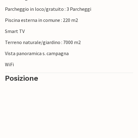
è accessibile tutti i giorni dalle 9:00 alle 17:00.
Parcheggio in loco/gratuito : 3 Parcheggi
Piscina esterna in comune : 220 m2
Smart TV
Terreno naturale/giardino : 7000 m2
Vista panoramica s. campagna
WiFi
Posizione