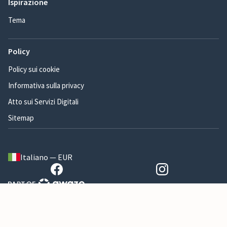
Ispirazione
Tema
Policy
Policy sui cookie
Informativa sulla privacy
Atto sui Servizi Digitali
Sitemap
Italiano — EUR
Awaze A/S, Virumgårdsvej 27, 2830 Virum - Danimarca Numero di Partita IVA
DK17484575
Termini e condizioni*