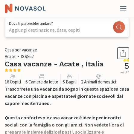
Dove ti piacerebbe andare?
Aggiungi destinazione, date, ospiti
1 / 28
Casa per vacanze
Acate
ISR862
Casa vacanze - Acate , Italia
5
out of 5
16 Ospiti
6 Camere da letto
5 Bagni
2 Animali domestici
Trascorrete una vacanza da sogno in questa spaziosa casa
vacanze con piscina e aspettatevi giornate socievoli dal
sapore mediterraneo.
Questa confortevole casa vacanze è ideale per incontri
sociali con la famiglia o con gli amici. Non vedete l'ora di
preparare insieme deliziosi pasti, socializzare e