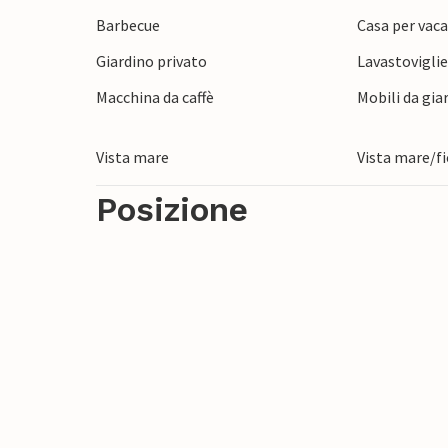
sul retro della casa offre un posto incante
Barbecue
Casa per vaca
sole del pomeriggio.
Giardino privato
Lavastovigli
Godetevi le passeggiate rilassanti lungo la
Macchina da caffè
Mobili da gia
morbida sotto i piedi e respirate la fresca
con escursioni in bicicletta tra dolci dune,
Vista mare
Vista mare/f
amanti degli sport acquatici, il mare offre
Posizione
windsurf.