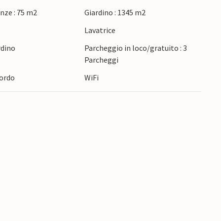
vole per il caffè del mattino o per una pausa al
nze : 75 m2
Giardino : 1345 m2
e
Lavatrice
 spiaggia di sabbia fine, sentite la sabbia
rdino
Parcheggio in loco/gratuito : 3
 brezza marina. Esplorate il paesaggio idilliaco
Parcheggi
 foreste lussureggianti e prati fioriti. Per gli
iordo
WiFi
 le condizioni ideali per nuotare, fare kayak o