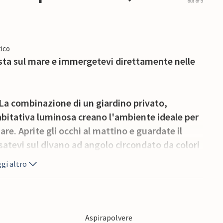
out of 5
ico
ista sul mare e immergetevi direttamente nelle
. La combinazione di un giardino privato,
 abitativa luminosa creano l'ambiente ideale per
are. Aprite gli occhi al mattino e guardate il
satevi sul divano ad angolo circondato da colori
sciate che il vostro sguardo vaghi sul mare mentre
gi altro
e seguite il sentiero privato che porta
ta sabbia, i confini si confondono. La veranda
Aspirapolvere