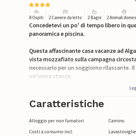
8 Ospiti
2 Camere da letto
2 Bagni
2 Animali domes
Concedetevi un po' di tempo libero in qu
panoramica e piscina.
Questa affascinante casa vacanze ad Alg
vista mozzafiato sulla campagna circostant
necessario per un soggiorno rilassante. Il 
un'unica stanza.
Leg
L'ampio spazio esterno con un'invitante c
privata invita a fare esercizio fisico, pren
Caratteristiche
I dintorni tranquilli sono ideali per gli ama
Alloggio per non fumatori
Camino
idilliaci sentieri escursionistici che vi por
Costi a consumo incl.
Lavastovigli
l'incantevole villaggio con i suoi ristorant