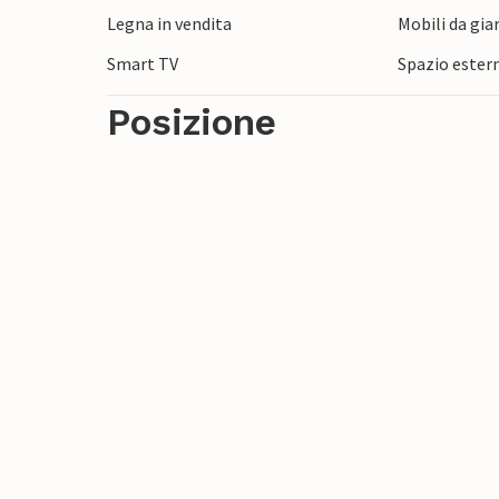
Legna in vendita
Mobili da gia
possono fare escursioni a Granada, ai giar
dell'Andalusia. Vi aspetta una vacanza in
Smart TV
Spazio ester
Posizione