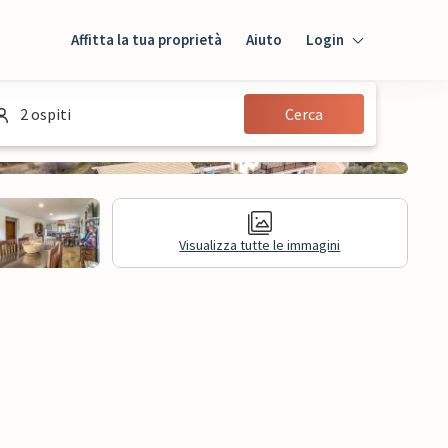
Affitta la tua proprietà
Aiuto
Login
Login
2 ospiti
Cerca
Ospiti
Proprietario
Visualizza tutte le immagini
sioni
Informazioni legali