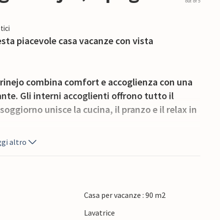
out of 5
tici
esta piacevole casa vacanze con vista
arinejo combina comfort e accoglienza con una
e. Gli interni accoglienti offrono tutto il
soggiorno unisce la cucina, il pranzo e il relax in
gi altro
ucina estiva, ampie terrazze e una piscina
dere il sole, nuotare e godersi l'aria aperta.
nti della natura e gli esploratori. Esplorate gli
Casa per vacanze : 90 m2
tano attraverso uliveti e valli, oppure visitate
e
Lavatrice
i e negozi tradizionali. Nelle vicinanze si