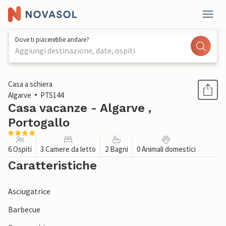
Dove ti piacerebbe andare?
Aggiungi destinazione, date, ospiti
1 / 26
Casa a schiera
Algarve
PTS144
Casa vacanze - Algarve ,
Portogallo
6 Ospiti
3 Camere da letto
2 Bagni
0 Animali domestici
Caratteristiche
Asciugatrice
Barbecue