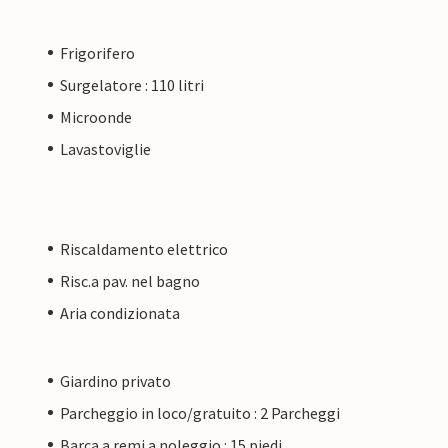
Frigorifero
Surgelatore : 110 litri
Microonde
Lavastoviglie
Riscaldamento elettrico
Risc.a pav. nel bagno
Aria condizionata
Giardino privato
Parcheggio in loco/gratuito : 2 Parcheggi
Barca a remi a noleggio : 15 piedi