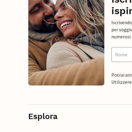
ispi
Iscrivendo
per soggio
numerosi p
Potrai ann
Utilizzere
Esplora