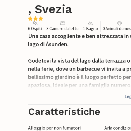
, Svezia
6 Ospiti
3 Camere da letto
1 Bagno
0 Animali domes
Una casa accogliente e ben attrezzata in 
lago di Åsunden.
Godetevi la vista del lago dalla terrazza 
nella ferie, dove un barbecue vi invita a pre
bellissimo giardino è il luogo perfetto pe
spaziosa, ideale per una famiglia numeros
vostra negli accoglienti salotti con i loro
Leg
calore e sole.
Caratteristiche
Åsunden è considerata un'eccellente zona 
offre numerosi punti di pesca e anche rifugi 
Alloggio per non fumatori
Aria condizi