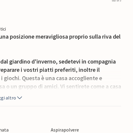
out of 5
tici
una posizione meravigliosa proprio sulla riva del
o dal giardino d'inverno, sedetevi in compagnia
parare i vostri piatti preferiti, inoltre il
r i giochi. Questa è una casa accogliente e
a o un gruppo di amici. Vi sentirete come a casa
 mobili comodi e giocosi, perché lo spazio irradia
gi altro
di pesca. Con una superficie di 3.275 ettari,
per i pesci. In estate, il lago offre il piacere
onata
Aspirapolvere