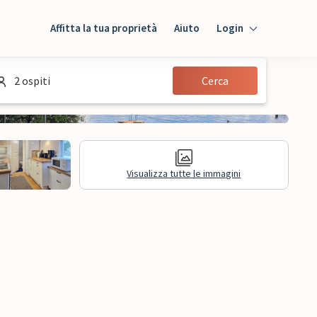
Affitta la tua proprietà
Aiuto
Login
Login
2 ospiti
Cerca
Ospiti
Proprietario
Visualizza tutte le immagini
sioni