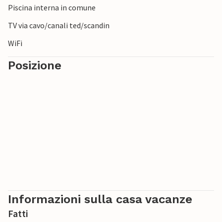
Piscina interna in comune
scogliere con vista sul mare.
TV via cavo/canali ted/scandin
WiFi
Posizione
Informazioni sulla casa vacanze
Fatti