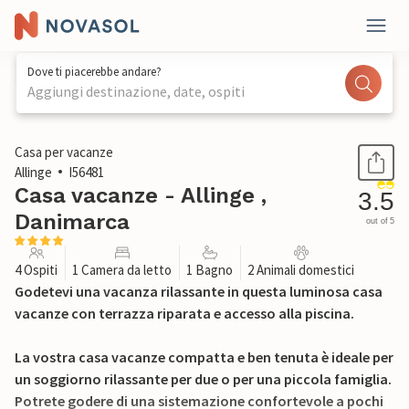
Dove ti piacerebbe andare?
Aggiungi destinazione, date, ospiti
1 / 19
Casa per vacanze
Allinge
I56481
Casa vacanze - Allinge ,
3.5
Danimarca
out of 5
4 Ospiti
1 Camera da letto
1 Bagno
2 Animali domestici
Godetevi una vacanza rilassante in questa luminosa casa
vacanze con terrazza riparata e accesso alla piscina.
La vostra casa vacanze compatta e ben tenuta è ideale per
un soggiorno rilassante per due o per una piccola famiglia.
Potrete godere di una sistemazione confortevole a pochi