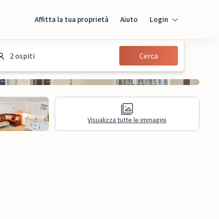
Affitta la tua proprietà
Aiuto
Login
Login
2 ospiti
Cerca
Ospiti
Proprietario
Visualizza tutte le immagini
sioni