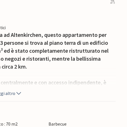
out
of 5
tici
lla ad Altenkirchen, questo appartamento per
persone si trova al piano terra di un edificio
 m² ed è stato completamente ristrutturato nel
o negozi e ristoranti, mentre la bellissima
 circa 2 km.
o centralmente e con accesso indipendente, è
etto per 1 persona, tavolo da pranzo, TV a
gi altro
mera da letto (letto matrimoniale, TV a schermo
n forno, frigorifero con congelatore,
li elettrodomestici da cucina), corridoio e
 una terrazza arredata, barbecue, parcheggio,
o : 70 m2
Barbecue