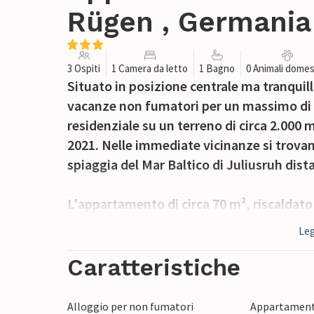
Rügen , Germania
3 Ospiti
1 Camera da letto
1 Bagno
0 Animali domes
Situato in posizione centrale ma tranqui
vacanze non fumatori per un massimo di 3 
residenziale su un terreno di circa 2.000
2021. Nelle immediate vicinanze si trovan
spiaggia del Mar Baltico di Juliusruh dista
L'appartamento di circa 70 m², riscaldat
composto da un ampio soggiorno (divano l
Leg
schermo piatto, radio-CD player), una ca
piatto), una cucina (fornello elettrico co
Caratteristiche
lavastoviglie, tavolo da pranzo, vari picco
bagno (doccia, WC). A disposizione anche
Alloggio per non fumatori
Appartament