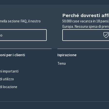
Perché dovresti aff
 nella sezione FAQ, il nostro
50.000 case vacanza in 18 paesi. 
Europa. Nessuna spesa di pren
to
ni per i clienti
Ispirazione
Tema
i importanti
i utilizzo
di locazione