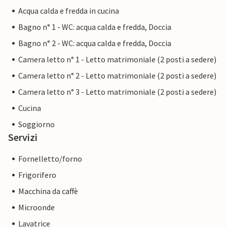
desidera.
Acqua calda e fredda in cucina
Bagno n° 1 - WC: acqua calda e fredda, Doccia
Nota: questa proprietà è gestita da un proprietario
Bagno n° 2 - WC: acqua calda e fredda, Doccia
privato, non da una società o da un commerciante. Ciò
significa che il diritto dei consumatori dell'UE potrebbe
Camera letto n° 1 - Letto matrimoniale (2 posti a sedere)
non essere applicabile. Tuttavia, potete stare certi che vi
Camera letto n° 2 - Letto matrimoniale (2 posti a sedere)
forniremo lo stesso livello di servizio al cliente e che il
Camera letto n° 3 - Letto matrimoniale (2 posti a sedere)
vostro soggiorno non sarà diverso da quello di un
proprietario professionista.
Cucina
Soggiorno
Servizi
Fornelletto/forno
Frigorifero
Macchina da caffè
Microonde
Lavatrice