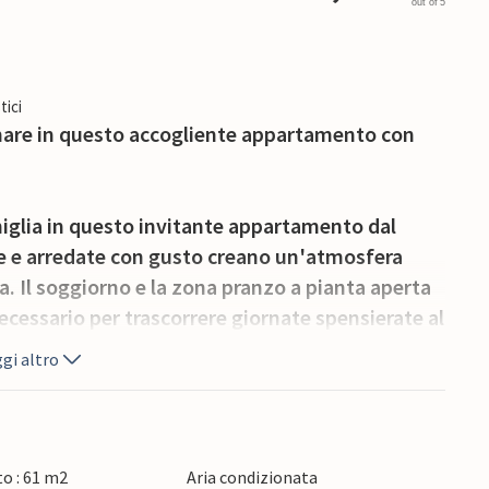
out of 5
tici
 mare in questo accogliente appartamento con
miglia in questo invitante appartamento dal
e e arredate con gusto creano un'atmosfera
a. Il soggiorno e la zona pranzo a pianta aperta
necessario per trascorrere giornate spensierate al
gi altro
na splendida vista sull'area della piscina e sul
r un caffè mattutino o una serata rilassante.
o : 61 m2
Aria condizionata