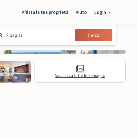
Affitta la tua proprietà
Aiuto
Login
Login
2 ospiti
Cerca
Ospiti
Proprietario
Visualizza tutte le immagini
sioni
Informazioni legali