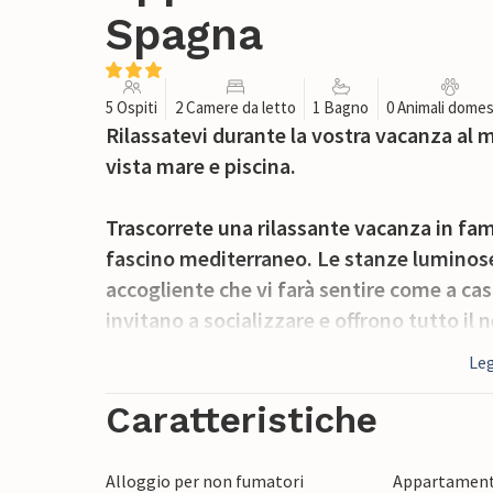
Spagna
5 Ospiti
2 Camere da letto
1 Bagno
0 Animali domes
Rilassatevi durante la vostra vacanza al
vista mare e piscina.
Trascorrete una rilassante vacanza in fa
fascino mediterraneo. Le stanze luminos
accogliente che vi farà sentire come a cas
invitano a socializzare e offrono tutto il 
mare.
Leg
Dal balcone al piano superiore si gode di u
Caratteristiche
mare scintillante in lontananza, ideale pe
Alloggio per non fumatori
Appartament