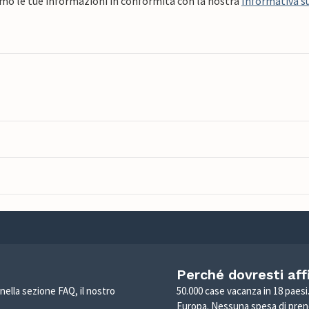
mo le tue informazioni in conformità con la nostra
Informativa su
Perché dovresti aff
 nella sezione FAQ, il nostro
50.000 case vacanza in 18 paesi. 
Europa. Nessuna spesa di pren