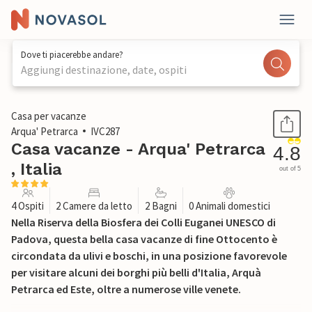
Dove ti piacerebbe andare?
Aggiungi destinazione, date, ospiti
1 / 32
Casa per vacanze
Arqua' Petrarca
IVC287
Casa vacanze - Arqua' Petrarca
4.8
, Italia
out of 5
4 Ospiti
2 Camere da letto
2 Bagni
0 Animali domestici
Nella Riserva della Biosfera dei Colli Euganei UNESCO di
Padova, questa bella casa vacanze di fine Ottocento è
circondata da ulivi e boschi, in una posizione favorevole
per visitare alcuni dei borghi più belli d'Italia, Arquà
Petrarca ed Este, oltre a numerose ville venete.