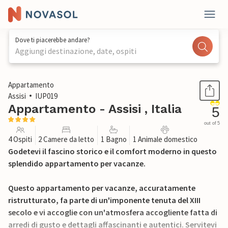
Dove ti piacerebbe andare?
Aggiungi destinazione, date, ospiti
1 / 22
Appartamento
Assisi
IUP019
Appartamento - Assisi , Italia
5
out of 5
4 Ospiti
2 Camere da letto
1 Bagno
1 Animale domestico
Godetevi il fascino storico e il comfort moderno in questo
splendido appartamento per vacanze.
Questo appartamento per vacanze, accuratamente
ristrutturato, fa parte di un'imponente tenuta del XIII
secolo e vi accoglie con un'atmosfera accogliente fatta di
arredi di gusto e dettagli affascinanti e autentici. Servitevi