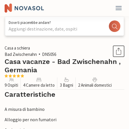
Dove ti piacerebbe andare?
Aggiungi destinazione, date, ospiti
1 / 1
Casa a schiera
Bad Zwischenahn
DNS056
Casa vacanze - Bad Zwischenahn ,
Germania
9 Ospiti
4 Camere da letto
3 Bagni
2 Animali domestici
Caratteristiche
A misura di bambino
Alloggio per non fumatori