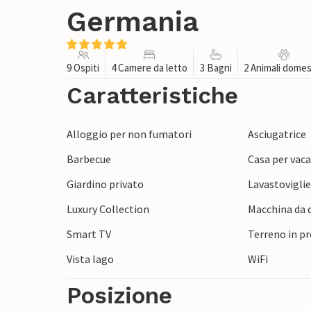
Germania
9 Ospiti
4 Camere da letto
3 Bagni
2 Animali domes
Caratteristiche
Alloggio per non fumatori
Asciugatrice
Barbecue
Casa per vaca
Giardino privato
Lavastovigli
Luxury Collection
Macchina da c
Smart TV
Terreno in p
Vista lago
WiFi
Posizione