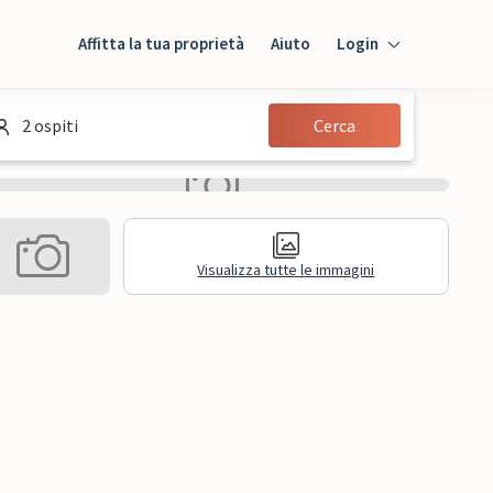
Affitta la tua proprietà
Aiuto
Login
Login
2 ospiti
Cerca
Ospiti
Proprietario
Visualizza tutte le immagini