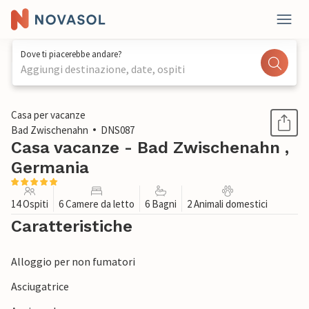
Dove ti piacerebbe andare?
Aggiungi destinazione, date, ospiti
1 / 1
Casa per vacanze
Bad Zwischenahn
DNS087
Casa vacanze - Bad Zwischenahn ,
Germania
14 Ospiti
6 Camere da letto
6 Bagni
2 Animali domestici
Caratteristiche
Alloggio per non fumatori
Asciugatrice