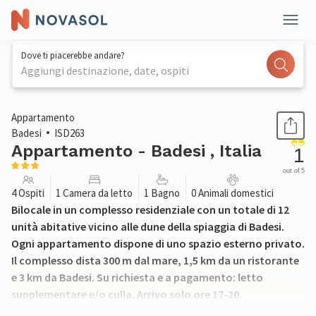
Dove ti piacerebbe andare?
Aggiungi destinazione, date, ospiti
1 / 23
Appartamento
Badesi
ISD263
Appartamento - Badesi , Italia
1
out of 5
4 Ospiti
1 Camera da letto
1 Bagno
0 Animali domestici
Bilocale in un complesso residenziale con un totale di 12
unità abitative vicino alle dune della spiaggia di Badesi.
Ogni appartamento dispone di uno spazio esterno privato.
Il complesso dista 300 m dal mare, 1,5 km da un ristorante
e 3 km da Badesi. Su richiesta e a pagamento: letto
supplementare e/o culla. Arrivo solo ore 17-20.