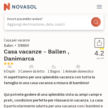
Dove ti piacerebbe andare?
Aggiungi destinazione, date, ospiti
1 / 19
Casa per vacanze
Ballen
D90604
Casa vacanze - Ballen ,
4.2
Danimarca
out of 5
6 Ospiti
3 Camere da letto
1 Bagno
1 Animale domestico
Vi aspettiamo per una splendida vacanza con tutta la
famiglia in una casa vacanze a misura di bambino!
Qui potrete godere di una splendida vista su ampi campi e
prati, condizioni perfette per rilassarsi in vacanza. La casa
è particolarmente adatta per una vacanza con i bambini e