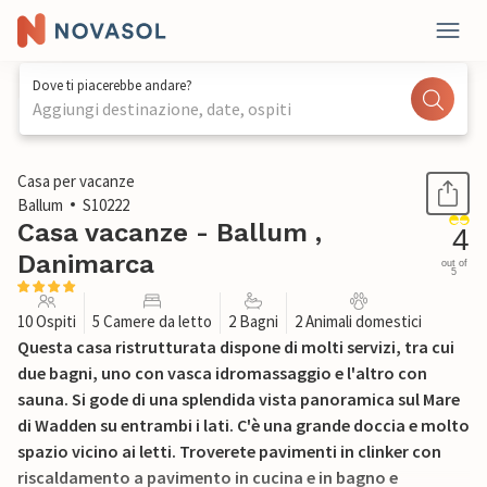
Dove ti piacerebbe andare?
Aggiungi destinazione, date, ospiti
1 / 29
Casa per vacanze
Ballum
S10222
Casa vacanze - Ballum ,
4
Danimarca
out of
5
10 Ospiti
5 Camere da letto
2 Bagni
2 Animali domestici
Questa casa ristrutturata dispone di molti servizi, tra cui
due bagni, uno con vasca idromassaggio e l'altro con
sauna. Si gode di una splendida vista panoramica sul Mare
di Wadden su entrambi i lati. C'è una grande doccia e molto
spazio vicino ai letti. Troverete pavimenti in clinker con
riscaldamento a pavimento in cucina e in bagno e