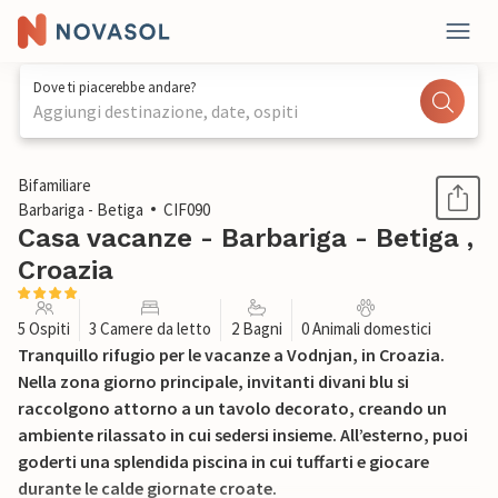
Dove ti piacerebbe andare?
Aggiungi destinazione, date, ospiti
1 / 31
Bifamiliare
Barbariga - Betiga
CIF090
Casa vacanze - Barbariga - Betiga ,
Croazia
5 Ospiti
3 Camere da letto
2 Bagni
0 Animali domestici
Tranquillo rifugio per le vacanze a Vodnjan, in Croazia.
Nella zona giorno principale, invitanti divani blu si
raccolgono attorno a un tavolo decorato, creando un
ambiente rilassato in cui sedersi insieme. All’esterno, puoi
goderti una splendida piscina in cui tuffarti e giocare
durante le calde giornate croate.