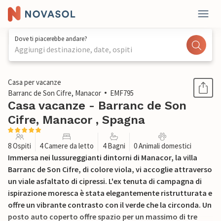
Dove ti piacerebbe andare?
Aggiungi destinazione, date, ospiti
1 / 42
Casa per vacanze
Barranc de Son Cifre, Manacor
EMF795
Casa vacanze - Barranc de Son
Cifre, Manacor , Spagna
8 Ospiti
4 Camere da letto
4 Bagni
0 Animali domestici
Immersa nei lussureggianti dintorni di Manacor, la villa
Barranc de Son Cifre, di colore viola, vi accoglie attraverso
un viale asfaltato di cipressi. L'ex tenuta di campagna di
ispirazione moresca è stata elegantemente ristrutturata e
offre un vibrante contrasto con il verde che la circonda. Un
posto auto coperto offre spazio per un massimo di tre