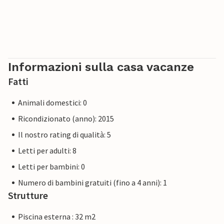
forniremo lo stesso livello di servizio al cliente e che il
vostro soggiorno non sarà diverso da quello di un
proprietario professionista.
Informazioni sulla casa vacanze
Fatti
Animali domestici: 0
Ricondizionato (anno): 2015
Il nostro rating di qualità: 5
Letti per adulti: 8
Letti per bambini: 0
Numero di bambini gratuiti (fino a 4 anni): 1
Strutture
Piscina esterna : 32 m2