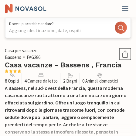
Dove ti piacerebbe andare?
Aggiungi destinazione, date, ospiti
1 / 22
Casa per vacanze
Bassens
FAG286
Casa vacanze - Bassens , Francia
8 Ospiti
4 Camere da letto
2 Bagni
0 Animali domestici
A Bassens, nel sud-ovest della Francia, questa moderna
casa vacanze ruota attorno a una luminosa zona giorno
affacciata sul giardino. Offre un luogo tranquillo in cui
ritrovarsi dopo le giornate trascorse fuori, con comode
sedute dove puoi parlare, leggere o semplicemente
prenderti del tempo per te. Anche le altre stanze
conservano la stessa atmosfera rilassata, pensate in