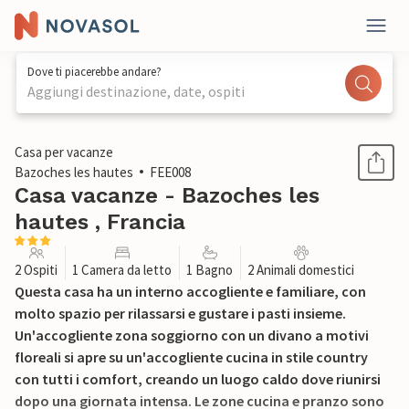
Dove ti piacerebbe andare?
Aggiungi destinazione, date, ospiti
1 / 14
Casa per vacanze
Bazoches les hautes
FEE008
Casa vacanze - Bazoches les
hautes , Francia
2 Ospiti
1 Camera da letto
1 Bagno
2 Animali domestici
Questa casa ha un interno accogliente e familiare, con
molto spazio per rilassarsi e gustare i pasti insieme.
Un'accogliente zona soggiorno con un divano a motivi
floreali si apre su un'accogliente cucina in stile country
con tutti i comfort, creando un luogo caldo dove riunirsi
dopo una giornata intensa. Le zone cucina e pranzo sono